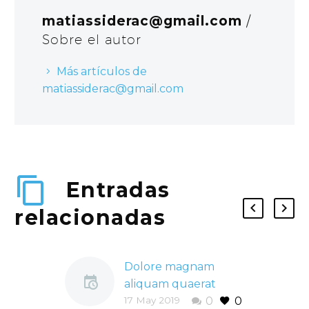
matiassiderac@gmail.com
/
Sobre el autor
Más artículos de
matiassiderac@gmail.com
Entradas
relacionadas
Dolore magnam
aliquam quaerat
17 May 2019
0
0
voluptatem nemo