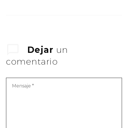
enim (Demo)
Lorem ipsum dolor sit
ametcon sectetur
adipisicing elit, sed
doiusmod tempor
incidi labore et
dolore. agna aliqua
Dejar
un
lorem ipsum. Dolore
comentario
magnam aliquam
quaerat voluptatem.
Nemo enim ipsam
voluptatem quia
voluptas.