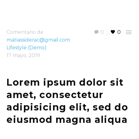

Comentario de
0
0
matiassiderac@gmail.com
Lifestyle (Demo)
17 mayo, 2019
Lorem ipsum dolor sit
amet, consectetur
adipisicing elit, sed do
eiusmod magna aliqua